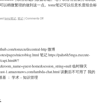
可以稍微繁琐的做到这一点。tomz笔记可以任意长度组合标
on
ged
tomz笔记
,
笔记
|
Comments Off
标
签
的
改
进
b.com/tomzcn/decentral-http 微博
-notes/pages/microblog.html 笔记 https://pahs6h5mga.execute-
/capi.html#/?
est&room_name=guest-home&session_string=null 临时聊天
northeast-1.amazonaws.com/lambda-chat.html 误删后不可用了 我的
 维基 ： 学术 – 知识管理
on
快
速
入
子
口