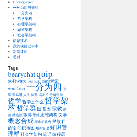
Uncategorized
一分为四与架构
一分为四
哲学架构
心理学架构
思维架构
社会学架构
信息技术
我的项目记事本
新闻评论
理财
Tags
quip
bearychat
software
tomz笔记
tiddlywiki
一分为四
word2vect
中
医
亚马逊
人生
位置
冯友兰
分析哲学
哲学架
哲学
哲学是什么
构
哲学群
宗教
图
基因
康
微博
思维架构
文学
德
微信群
思维
概念合成
民族
目
概念的化合
知识管
的论
知识地图
知识管理
理群
社会学架构
笔记
编程语