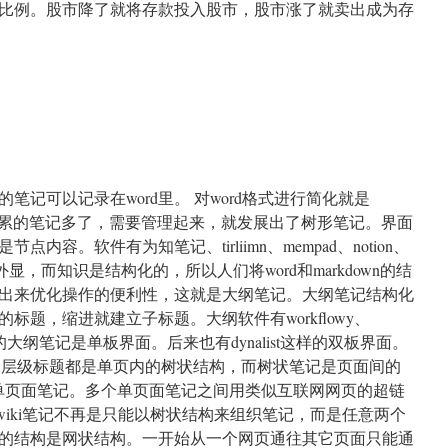
比例。股市降了就将存款投入股市，股市涨了就卖出成为存
n
炒
股
教
程
简单的笔记可以记录在word里。 对word格式进行简化就是
ra。 当积累的笔记多了，需要管理起来，就发展出了树形笔记。界面
容。软件有为知笔记、tirliimn、mempad、notion、
识的外显，而知识是结构化的，所以人们将word和markdown的结
出来优化操作的便利性，这就是大纲笔记。大纲笔记结构化
标题，缩进就建立子标题。大纲软件有workflowy、
e。最初的大纲笔记是单板界面。后来也有dynalist这样的双板界面。
own的层级标题都是单页内的树状结构，而树状笔记是页面间的
own是单页面笔记。多个单页面笔记之间用类似互联网网页的超链
。wiki笔记不再是只能以树状结构来组织笔记，而是任意两个
的结构是网状结构。一开始从一个网页通往其它页面只能通