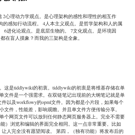
础 2心理动力学观点。是心理架构的感性和理性的相互作
构的感知行动流程。 4人本主义观点。是哲学架构和人的属
。 6进化论观点。是底层生物的。 7文化观点。是环境因
是都在盲人摸象？而我的三架构是全象。
on
用
我
的
架
构
解
析
iddlywiki的初衷。tiddlywiki的初衷是将维基存储在单
心
单文件是一个强需求。在双链笔记出现前的大纲笔记就是单
理
文件以及workflowy的opml文件。因为都是小片段，如果每个
学
的
小文件，性能差，影响观瞻。并且单文件方便传输分享。
七
单个网页文件可以放到任何静态网页服务器上。完全不需要
大
功能）浏览和编辑的界面完全相同。这一点非常重要。比如
门
派
折叠，让人完全没有愿望阅读。 第四，（独有功能）将发布后的