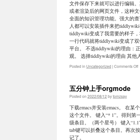
文件保存下来就可以进行编辑。其
或者渲染后的网页文件，这种文
全面的知识管理功能。强大的查
人都可以安装插件来把tiddlywik
tiddlywiki变成了我需要的样
一行代码就将tiddlywiki
平台。 不选tiddlywiki
观。 选择tiddlywiki的理由 其
o
Posted in
Uncategorized
|
Comments Off
t
五分钟上手orgmode
Posted on
2022/08/12
by
tomzsay
下载emacs并安装emacs。 在
这个文件。 键入“* 1”。得到第一个
级条目。（两个星号） 键入“1.1
tab键可以折叠这个条目。再次
记了。