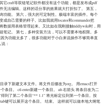
它craft等双链笔记软件都没有这个功能，都是发布成pdf
件无法编辑。这样的话分享的效果就大打折扣了。 第五，
询功能。 第六，强大的可定制性。极端丰富的插件。每个
i变成自己需要的样子。比如我就用locator和commander把
子，将数据用表格管理起来。又比如在我刚接触tiddlywiki时，用
变成了双链笔记。 第七，多种安装方法，可以不需要本地权限。多
的理由：正因为功能太多了，很多功能对于小白来说操作不够简单直
他人说：
n
选
择
iddlywiki
的
理
由
某个目录下新建文本文件。将文件后缀改为org。 用emacs打开
条目。 ctl-enter新建一个条目。 alt-右箭头 将条目改为二
”得到了第二个条目“** 1.1” 将光标定位到第一个条目。按
按tab键可以展开这个条目。 结束。 这样就可以做本地大纲笔