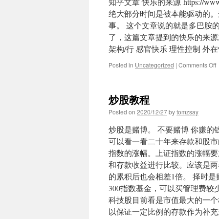
知乎文章 快乐的来源 https://www.zhi
件
绝大部分时间是被本能驱动的。
的
事。 这个文章说的就是多巴胺
影
子
了，这篇文章提到的快乐的来源
架构/行 感官快乐 理性控制 外
o
Posted in
Uncategorized
|
Comments Off
炒股教程
Posted on
2020/12/27
by
tomzsay
炒股是赌博。 不要赌博 你赚
可以看一看二十年来存款和股市
指数的涨幅。上证指数的涨幅要
和存款收益进行比较。应该是两
的累积后也会相差1倍。 择时
300指数基金，可以买管理费较
科技股目前看是市值最大的一个板
以保证一定比例的存款作为补充