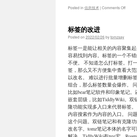
on
Posted in
信息技术
|
Comments Off
五
分
钟
标签的改进
上
手
Posted on
2022/02/26
by
tomzsay
orgmo
标签一是能让相关的内容聚集起
容易找到内容。标签的一个不错
不便。 不知道怎么打标签。打
签，那么又不方便集中查看大范
以改名。 难以进行批量增删标
组合，那么标签数量会爆炸。 问
比如bear笔记软件和印象笔
嵌套层级，比如TiddlyWiki。双
隆功能实现多入口来代替标签。 问题
内容搜索作为内容的入口。 问题4
这个问题。双链笔记和有克隆功能的
改名字。tomz笔记本体的名字
解决。TidllyWiki有tree宏