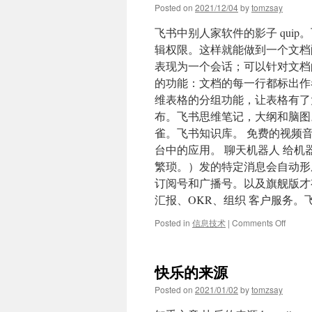
Posted on
2021/12/04
by
tomzsay
飞书中别人家软件的影子 qui
辑权限。这样就能做到一个文档
表现为一个会话；可以针对文档
的功能：文档的每一行都标出作者
维表格的分组功能，让表格有了大纲
布。飞书思维笔记，大纲和脑图。 s
雀。飞书知识库。 免费的视频
台中的应用。 聊天机器人 给
繁琐。）发的特定消息会自动形
订阅号和广播号。以及旗舰版才
汇报、OKR、组织 客户服务。
on
Posted in
信息技术
|
Comments Off
飞
书
中
快乐的来源
别
人
Posted on
2021/01/02
by
tomzsay
家
软