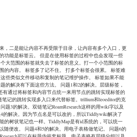
de
来，二是能让内容不再受限于目录，让内容有多个入口，更
的功能是标签云。 但是在使用标签的过程中也会发现一些
一个大范围的标签就失去了标签的意义。打一个小范围的标
围的内容。 标签多了记不住。 打多个标签会很累。 标签难
签这些类似文件移动和复制的笔记维护操作。 标签如果不能
题的解决有下面这些方法。 问题1和2的解决。层级标签，
记。还有通过将标签和内容节点统一来用节点的跳转实现标签的
链笔记的跳转实现多入口来代替标签。trillium和leoeditor的克
3的解决。双链笔记RoamResearch这样的用wiki字以及
的解决。因为节点名是可以改的，所以Tiddlywiki解决了
树状笔记也一样。TiddlyMap是有id系统的，可以统一
可以随便改。 问题4和5的解决。用电子表格做笔记。 问题6的
。RoamResearch可以在标题内嵌套标题。电子表格有层级分组以及