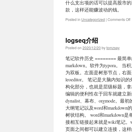
什么支出项的话可以提高股市的
款，这样还能赚波动的钱。
o
Posted in
Uncategorized
|
Comments Off
logseq介绍
Posted on
2020/12/20
by
tomzsay
笔记软件历史 ======== 最
markdown。软件为typo
为双板。左面是树形节点，右面是节点内
leoeditor。 笔记是大脑内知
构化部分，也就是层级标题，拿
编辑的便利性在于回车就建立新的
dynalist、幕布、orgmod
大纲笔记以及word和markd
树状结构。 word和markd
接相互链接起来就是wiki笔记
页面之间都可以建立连接，这样