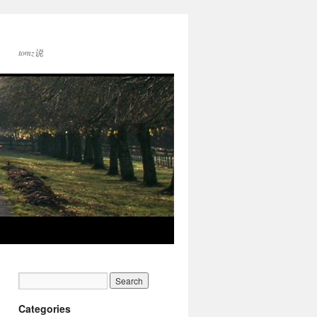
tomz说
Categories