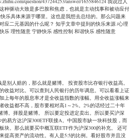
hu.com/question/437244253/answer/1655846124 我说过人
这种驱动大致是多巴胺和焦虑，也就是主动找事和被动应付
的快乐具体来源于哪里。这也是我想去总结的。那么问题来
对应二元基因的什么呢？ 知乎文章中提到的快乐来源 /心理
在快乐 理性随意 宁静快乐 感性控制 和谐快乐 感性随意
n
快
乐
的
来
源
的钱是别人赔的，那么就是赌博。 投资股市比存银行收益高。
的收益对比。可以查到人民银行的历年调息。可以看看上证
加上每年的股息率才是全收益指数的涨幅。用全收益涨幅来
者收益都不高，股市要相对高1～2%。2%的话经过二十年
是赌博。择股是赌博。 所以要定投进定卖出。所以要买沪深
少的易方达沪深300ETF联接A。中国股市缺一块科技股，而
块。那么就要买中概互联ETF作为沪深300的补充。 还可
来提高资产的流动性。有人是5:5的比例。看好股市并且没