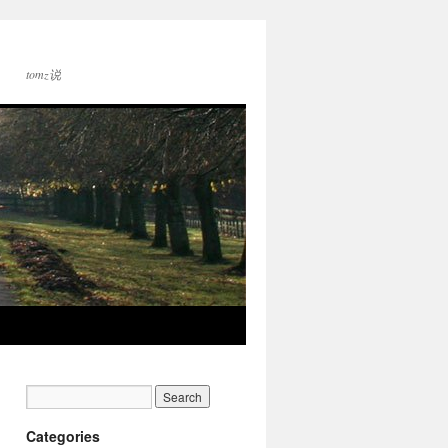
tomz说
Categories