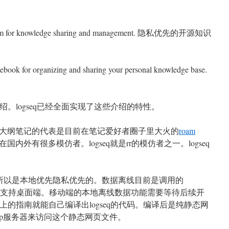
latform for knowledge sharing and management. 隐私优先的开源知识
notebook for organizing and sharing your personal knowledge base.
自我介绍。logseq已经全面实现了这些介绍的特性。
大纲笔记的代表是目前在笔记爱好者圈子里大火的
roam
rr。rr在国内外有很多模仿者。logseq就是rr的模仿者之一。logseq
线，所以是本地优先隐私优先的。数据离线目前是调用的
，暂时只支持桌面端。移动端的本地离线数据功能需要等待后续开
thub上的指南就能自己编译出logseq的代码。编译后是纯静态网
tp服务器来访问这个静态网页文件。