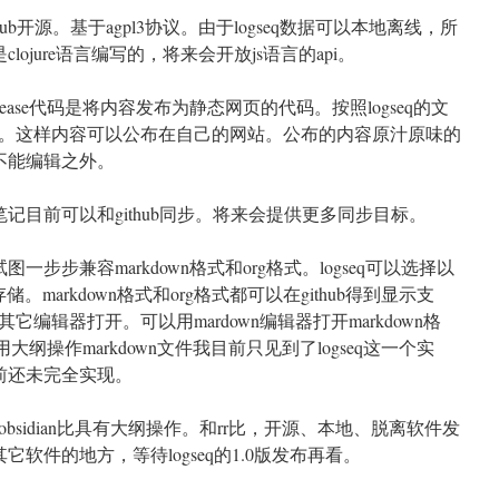
thub开源。基于agpl3协议。由于logseq数据可以本地离线，所
clojure语言编写的，将来会开放js语言的api。
的release代码是将内容发布为静态网页的代码。按照logseq的文
。这样内容可以公布在自己的网站。公布的内容原汁原味的
了不能编辑之外。
q笔记目前可以和github同步。将来会提供更多同步目标。
图一步步兼容markdown格式和org格式。logseq可以选择以
存储。markdown格式和org格式都可以在github得到显示支
编辑器打开。可以用mardown编辑器打开markdown格
用大纲操作markdown文件我目前只见到了logseq这一个实
目前还未完全实现。
sidian比具有大纲操作。和rr比，开源、本地、脱离软件发
其它软件的地方，等待logseq的1.0版发布再看。