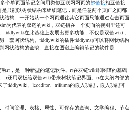
面笔记。多个单页面笔记之间用类似互联网网页的
超链接
相互链接
笔记不再是只能以树状结构来组织笔记，而是任意两个页面之间都
状结构。一开始从一个网页通往其它页面只能通过点击页面
im为代表的双链的wiki，双链指在一个页面的视图里还可
ddlywiki在此基础上发展出更多功能，不仅是双链wiki，
状结构。tiddlywiki的插件tiddlymap可以将网状结构
到网状结构的全貌。直接在图谱上编辑笔记的软件是
ch，简称rr，是一种新型的笔记软件。rr在双链wiki和图谱的基础
rr还用双板给双链wiki带来树状笔记界面。rr在大纲内部的
dlywiki、leoeditor、triliumn的嵌入功能，嵌入功能可
、时间管理、表格、属性、可保存的查询、文学编程、节点