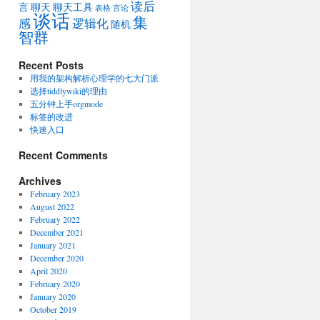
读后
言
聊天
聊天工具
表格
言论
谈话
集
感
逻辑化
随机
智群
Recent Posts
用我的架构解析心理学的七大门派
选择tiddlywiki的理由
五分钟上手orgmode
标签的改进
快速入口
Recent Comments
Archives
February 2023
August 2022
February 2022
December 2021
January 2021
December 2020
April 2020
February 2020
January 2020
October 2019