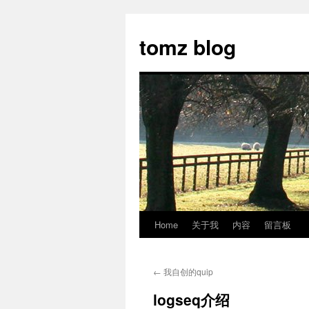
tomz blog
Home
关于我
内容
留言板
Skip
to
←
我自创的quip
content
logseq介绍