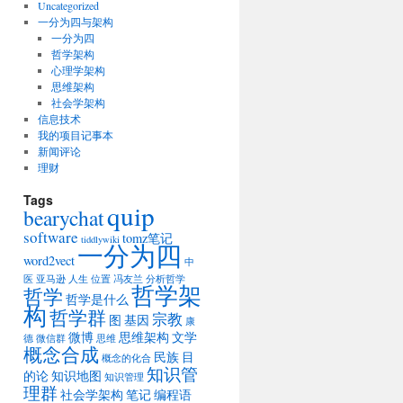
Uncategorized
一分为四与架构
一分为四
哲学架构
心理学架构
思维架构
社会学架构
信息技术
我的项目记事本
新闻评论
理财
Tags
quip
bearychat
software
tomz笔记
tiddlywiki
一分为四
word2vect
中
医
亚马逊
人生
位置
冯友兰
分析哲学
哲学架
哲学
哲学是什么
构
哲学群
宗教
图
基因
康
微博
思维架构
文学
德
微信群
思维
概念合成
民族
目
概念的化合
知识管
的论
知识地图
知识管理
理群
社会学架构
笔记
编程语