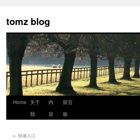
tomz blog
Skip
Home
关于
内
留言
to
我
容
板
content
←
快速入口