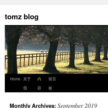
tomz blog
Skip
Home
关于
内
留言
to
我
容
板
content
September 2019
Monthly Archives: