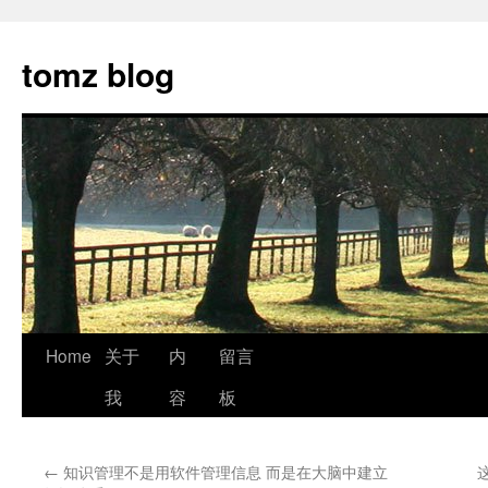
tomz blog
Skip
Home
关于
内
留言
to
我
容
板
content
←
知识管理不是用软件管理信息 而是在大脑中建立