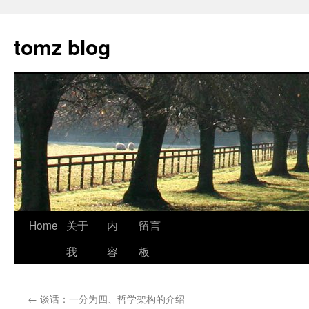
tomz blog
Skip
Home
关于
内
留言
to
我
容
板
content
←
谈话：一分为四、哲学架构的介绍