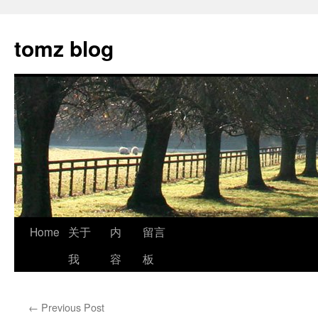
tomz blog
Skip
Home
关于
内
留言
to
我
容
板
content
←
Previous Post