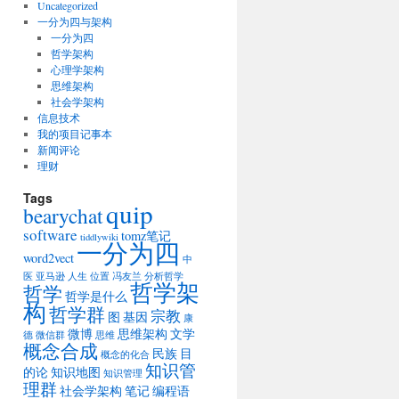
Uncategorized
一分为四与架构
一分为四
哲学架构
心理学架构
思维架构
社会学架构
信息技术
我的项目记事本
新闻评论
理财
Tags
quip
bearychat
software
tomz笔记
tiddlywiki
一分为四
word2vect
中
医
亚马逊
人生
位置
冯友兰
分析哲学
哲学架
哲学
哲学是什么
构
哲学群
宗教
图
基因
康
微博
思维架构
文学
德
微信群
思维
概念合成
民族
目
概念的化合
知识管
的论
知识地图
知识管理
理群
社会学架构
笔记
编程语