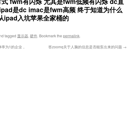
 fwm有闪烁 尤其是fwm低频有闪烁 dc直
ipad是dc imac是fwm高频 终于知道为什么
从ipad入坑苹果全家桶的
nd tagged
显示器
,
硬件
. Bookmark the
permalink
.
净率为1的企业，
答zoomq关于人脑的信息是否能泵出来的问题
→