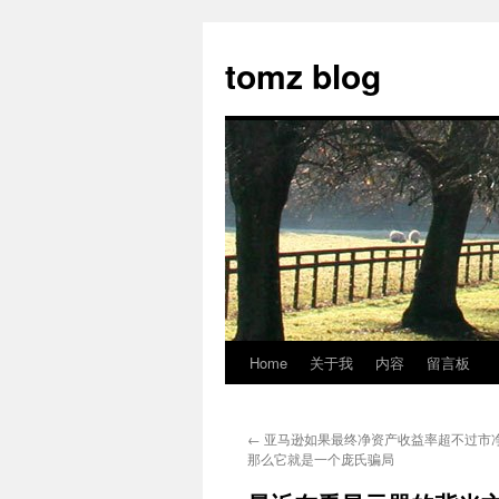
tomz blog
Home
关于我
内容
留言板
Skip
to
←
亚马逊如果最终净资产收益率超不过市
content
那么它就是一个庞氏骗局