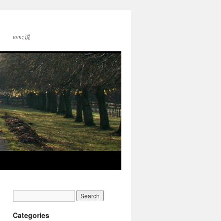
tomz说
Categories