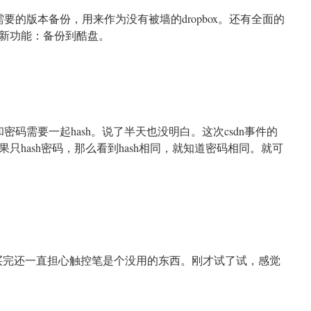
。有我需要的版本备份，用来作为没有被墙的dropbox。还有全面的
新功能：备份到酷盘。
n
名和密码需要一起hash。说了半天也没明白。这次csdn事件的
只hash密码，那么看到hash相同，就知道密码相同。就可
n
tylus，买完还一直担心触控笔是个没用的东西。刚才试了试，感觉
n