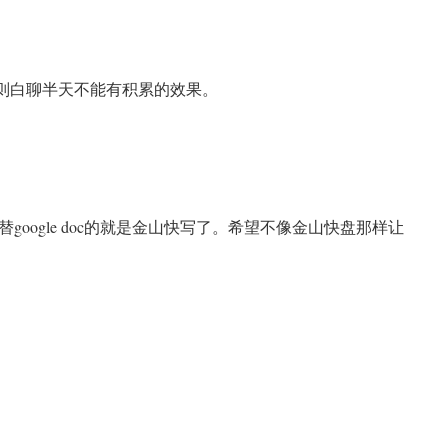
否则白聊半天不能有积累的效果。
n
oogle doc的就是金山快写了。希望不像金山快盘那样让
n