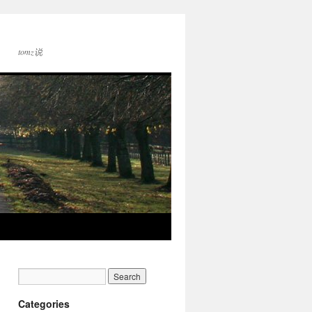
tomz说
Categories