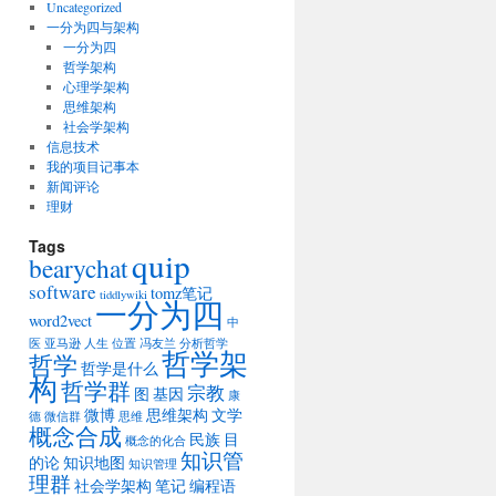
Uncategorized
一分为四与架构
一分为四
哲学架构
心理学架构
思维架构
社会学架构
信息技术
我的项目记事本
新闻评论
理财
Tags
quip
bearychat
software
tomz笔记
tiddlywiki
一分为四
word2vect
中
医
亚马逊
人生
位置
冯友兰
分析哲学
哲学架
哲学
哲学是什么
构
哲学群
宗教
图
基因
康
微博
思维架构
文学
德
微信群
思维
概念合成
民族
目
概念的化合
知识管
的论
知识地图
知识管理
理群
社会学架构
笔记
编程语