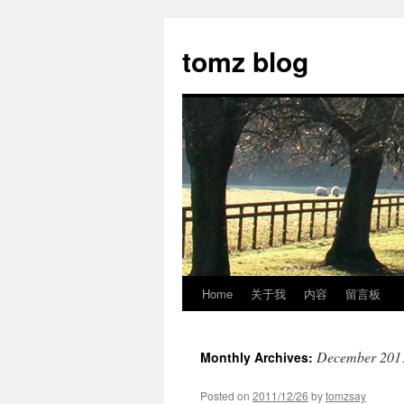
tomz blog
Home
关于我
内容
留言板
Skip
to
December 201
Monthly Archives:
content
Posted on
2011/12/26
by
tomzsay